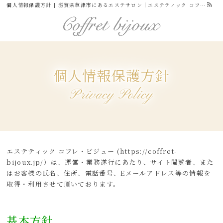
個人情報保護方針 | 滋賀県草津市にあるエステサロン｜エステティック コフレ・ビジュー｜公式サイト-グリーンピール認定サロン
グリーンピール
個人情報保護方針
メニュー・料金
Privacy Policy
サロン案内
スクール案内
お知らせ
ブログ
エステティック コフレ・ビジュー (https://coffret-
bijoux.jp/）は、運営・業務遂行にあたり、サイト閲覧者、また
お問い合わせ
はお客様の氏名、住所、電話番号、Eメールアドレス等の情報を
取得・利用させて頂いております。
個人情報保護方針
基本方針